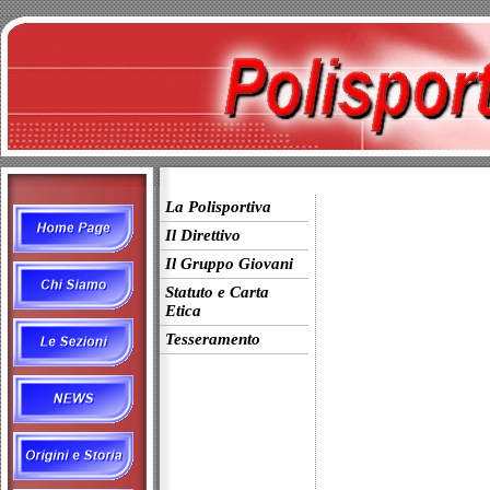
La Polisportiva
Il Direttivo
Il Gruppo Giovani
Statuto e Carta
Etica
Tesseramento