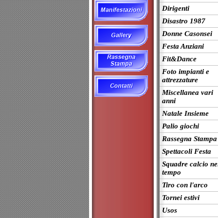
Dirigenti
Disastro 1987
Donne Casonsei
Festa Anziani
Fit&Dance
Foto impianti e
attrezzature
Miscellanea vari
anni
Natale Insieme
Palio giochi
Rassegna Stampa
Spettacoli Festa
Squadre calcio ne
tempo
Tiro con l'arco
Tornei estivi
Usos